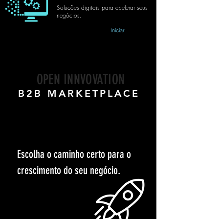
Soluções digitais para acelerar seus
negócios.
Iniciar
OPEN INNVOVATION
B2B MARKETPLACE
YouAgile
simplifica o desenvolvimento de
negócios para
empresas
,
profissionais
e
investidores
.
Escolha o caminho certo para o
crescimento do seu negócio.