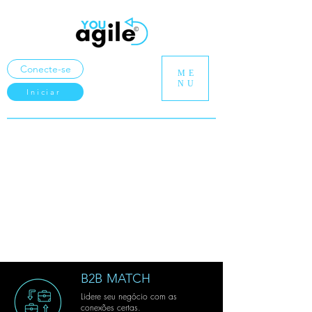
Conecte-se
ME
NU
Iniciar
B2B MATCH
Lidere seu negócio com as
conexões certas.