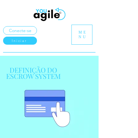
Conecte-se
ME
NU
Iniciar
DEFINIÇÃO DO
ESCROW SYSTEM