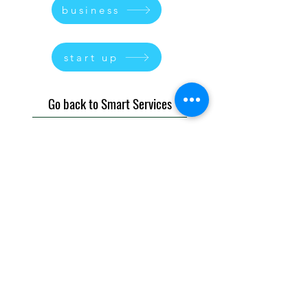
business
start up
Go back to Smart Services
MEMBROS
CORPORATIVO
Preços
Quem nós somos
Vender Serviços
Manifesto
Comprar Serviços
Como funciona YouAgile
Vender Produtos
Stakeholders
Comprar Produtos
Contatos
Sistema Escrow
Solicitar Financiamento
AJUDA
CONFORMIDADE
FAQs
Confiança e Segurança