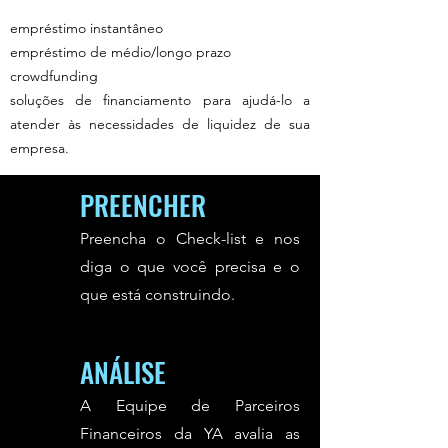
empréstimo instantâneo
empréstimo de médio/longo prazo
crowdfunding
soluções de financiamento para ajudá-lo a
atender às necessidades de liquidez de sua
empresa.
PREENCHER
Preencha o Check-list e nos
diga o que você precisa e o
que está construindo.
ANÁLISE
A Equipe de Parceiros
Financeiros da YA avalia as