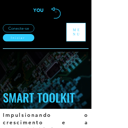
Conecte-se
ME
NU
Iniciar
SMART TOOLKIT
Impulsionando o
crescimento e a